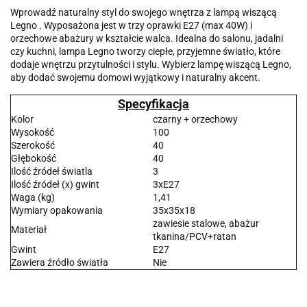
Wprowadź naturalny styl do swojego wnętrza z lampą wiszącą
Legno . Wyposażona jest w trzy oprawki E27 (max 40W) i
orzechowe abażury w kształcie walca. Idealna do salonu, jadalni
czy kuchni, lampa Legno tworzy ciepłe, przyjemne światło, które
dodaje wnętrzu przytulności i stylu. Wybierz lampę wiszącą Legno,
aby dodać swojemu domowi wyjątkowy i naturalny akcent.
Specyfikacja
Kolor
czarny + orzechowy
Wysokość
100
Szerokość
40
Głębokość
40
Ilość źródeł światla
3
Ilość źródeł (x) gwint
3xE27
Waga (kg)
1,41
Wymiary opakowania
35x35x18
zawiesie stalowe, abażur
Materiał
tkanina/PCV+ratan
Gwint
E27
Zawiera źródło światła
Nie