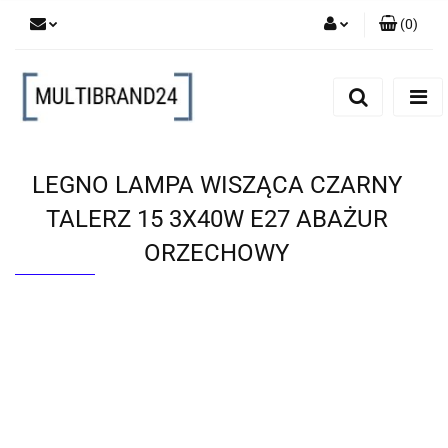
(
0
)
Zaloguj się
Zarejestruj się
Dodaj zgłoszenie
LEGNO LAMPA WISZĄCA CZARNY
TALERZ 15 3X40W E27 ABAŻUR
ORZECHOWY