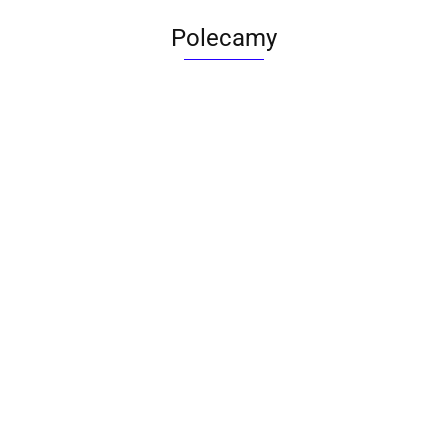
Polecamy
ACTONA stolik ALISMA 50 -
szkło, złota podstawa
Lampa wisząca RING 80
srebrna - LED, stal polerowana
739.00