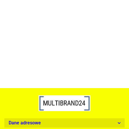
ACTONA stolik ALISMA 50 -
szkło, złota podstawa
Lampa wisząca RING 80
srebrna - LED, stal polerowana
739.00
1899.00
Dane adresowe