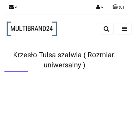
(
0
)
Zaloguj się
Zarejestruj się
Dodaj zgłoszenie
Krzesło Tulsa szałwia ( Rozmiar:
uniwersalny )