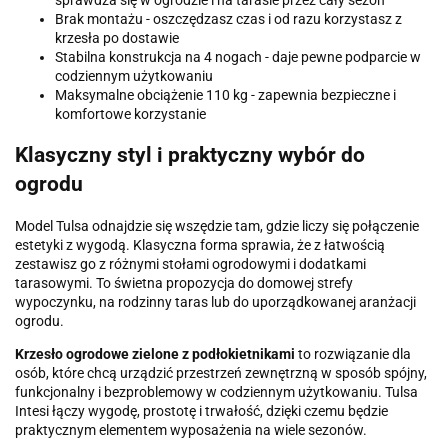
sprawdza się w ogrodzie i na tarasie przez cały sezon
Brak montażu - oszczędzasz czas i od razu korzystasz z
krzesła po dostawie
Stabilna konstrukcja na 4 nogach - daje pewne podparcie w
codziennym użytkowaniu
Maksymalne obciążenie 110 kg - zapewnia bezpieczne i
komfortowe korzystanie
Klasyczny styl i praktyczny wybór do
ogrodu
Model Tulsa odnajdzie się wszędzie tam, gdzie liczy się połączenie
estetyki z wygodą. Klasyczna forma sprawia, że z łatwością
zestawisz go z różnymi stołami ogrodowymi i dodatkami
tarasowymi. To świetna propozycja do domowej strefy
wypoczynku, na rodzinny taras lub do uporządkowanej aranżacji
ogrodu.
Krzesło ogrodowe zielone z podłokietnikami
to rozwiązanie dla
osób, które chcą urządzić przestrzeń zewnętrzną w sposób spójny,
funkcjonalny i bezproblemowy w codziennym użytkowaniu. Tulsa
Intesi łączy wygodę, prostotę i trwałość, dzięki czemu będzie
praktycznym elementem wyposażenia na wiele sezonów.