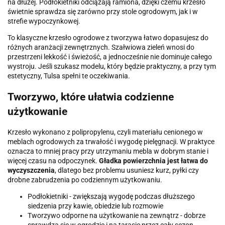
na dłużej. Podłokietniki odciążają ramiona, dzięki czemu krzesło
świetnie sprawdza się zarówno przy stole ogrodowym, jak i w
strefie wypoczynkowej.
To klasyczne krzesło ogrodowe z tworzywa łatwo dopasujesz do
różnych aranżacji zewnętrznych. Szałwiowa zieleń wnosi do
przestrzeni lekkość i świeżość, a jednocześnie nie dominuje całego
wystroju. Jeśli szukasz modelu, który będzie praktyczny, a przy tym
estetyczny, Tulsa spełni te oczekiwania.
Tworzywo, które ułatwia codzienne
użytkowanie
Krzesło wykonano z polipropylenu, czyli materiału cenionego w
meblach ogrodowych za trwałość i wygodę pielęgnacji. W praktyce
oznacza to mniej pracy przy utrzymaniu mebla w dobrym stanie i
więcej czasu na odpoczynek.
Gładka powierzchnia jest łatwa do
wyczyszczenia
, dlatego bez problemu usuniesz kurz, pyłki czy
drobne zabrudzenia po codziennym użytkowaniu.
Podłokietniki - zwiększają wygodę podczas dłuższego
siedzenia przy kawie, obiedzie lub rozmowie
Tworzywo odporne na użytkowanie na zewnątrz - dobrze