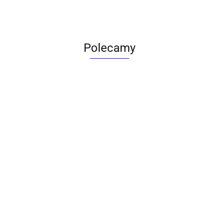
Polecamy
ACTONA stolik ALISMA 50 -