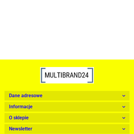
szkło, złota podstawa
Lampa wisząca RING 80
srebrna - LED, stal polerowana
739.00
1899.00
Dane adresowe
Informacje
O sklepie
Newsletter