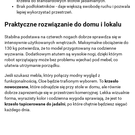
krzesła do standardowych stołów jadalnianych.
Brak podłokietników - daje większą swobodę ruchu i pozwala
lepiej wykorzystać przestrzeń.
Praktyczne rozwiązanie do domu i lokalu
Stabilna podstawa na czterech nogach dobrze sprawdza się w
intensywnie użytkowanych wnętrzach. Maksymalne obciążenie do
130 kg potwierdza, że to model przygotowany na codzienne
wyzwania. Dodatkowym atutem są wysokie nogi, dzięki którym
robot sprzątający może bez problemu wjechać pod mebel, co
ułatwia utrzymanie porządku.
Jeśli szukasz mebla, który połączy modny wygląd z
funkcjonalnością, Cloe będzie trafionym wyborem. To
krzesło
nowoczesne
, które odnajdzie się przy stole w domu, ale równie
dobrze zaprezentuje się w przestrzeni komercyjnej. Lekka wizualnie
forma, wyrazisty kolor i codzienna wygoda sprawiają, że jest to
krzesło tapicerowane do jadalni
, po które chętnie będziesz sięgać
każdego dnia.