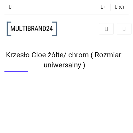
(
0
)
Zaloguj się
Zarejestruj się
Dodaj zgłoszenie
Krzesło Cloe żółte/ chrom ( Rozmiar:
uniwersalny )