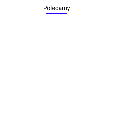
Polecamy
ACTONA stolik ALISMA 50 -
szkło, złota podstawa
Lampa wisząca RING 80
srebrna - LED, stal polerowana
739.00
1899.00