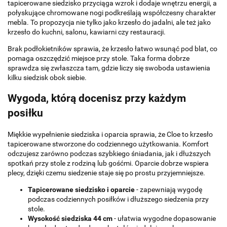
tapicerowane siedzisko przyciąga wzrok i dodaje wnętrzu energii, a
połyskujące chromowane nogi podkreślają współczesny charakter
mebla. To propozycja nie tylko jako krzesło do jadalni, ale też jako
krzesło do kuchni, salonu, kawiarni czy restauracji.
Brak podłokietników sprawia, że krzesło łatwo wsunąć pod blat, co
pomaga oszczędzić miejsce przy stole. Taka forma dobrze
sprawdza się zwłaszcza tam, gdzie liczy się swoboda ustawienia
kilku siedzisk obok siebie.
Wygoda, którą docenisz przy każdym
posiłku
Miękkie wypełnienie siedziska i oparcia sprawia, że Cloe to krzesło
tapicerowane stworzone do codziennego użytkowania. Komfort
odczujesz zarówno podczas szybkiego śniadania, jak i dłuższych
spotkań przy stole z rodziną lub gośćmi. Oparcie dobrze wspiera
plecy, dzięki czemu siedzenie staje się po prostu przyjemniejsze.
Tapicerowane siedzisko i oparcie
- zapewniają wygodę
podczas codziennych posiłków i dłuższego siedzenia przy
stole.
Wysokość siedziska 44 cm
- ułatwia wygodne dopasowanie