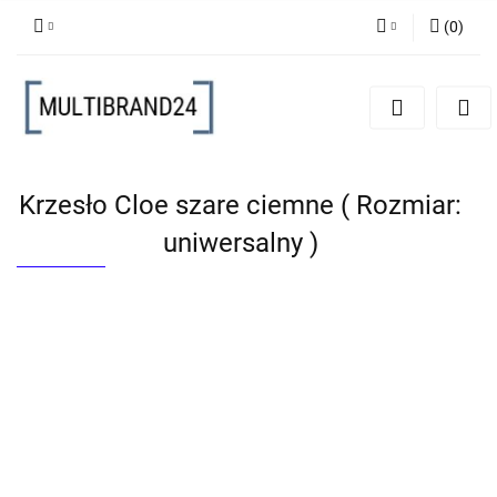
(
0
)
Zaloguj się
Zarejestruj się
Dodaj zgłoszenie
Krzesło Cloe szare ciemne ( Rozmiar:
uniwersalny )