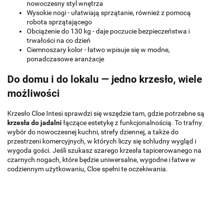
nowoczesny styl wnętrza
Wysokie nogi - ułatwiają sprzątanie, również z pomocą
robota sprzątającego
Obciążenie do 130 kg - daje poczucie bezpieczeństwa i
trwałości na co dzień
Ciemnoszary kolor - łatwo wpisuje się w modne,
ponadczasowe aranżacje
Do domu i do lokalu — jedno krzesło, wiele
możliwości
Krzesło Cloe Intesi sprawdzi się wszędzie tam, gdzie potrzebne są
krzesła do jadalni
łączące estetykę z funkcjonalnością. To trafny
wybór do nowoczesnej kuchni, strefy dziennej, a także do
przestrzeni komercyjnych, w których liczy się schludny wygląd i
wygoda gości. Jeśli szukasz szarego krzesła tapicerowanego na
czarnych nogach, które będzie uniwersalne, wygodne i łatwe w
codziennym użytkowaniu, Cloe spełni te oczekiwania.