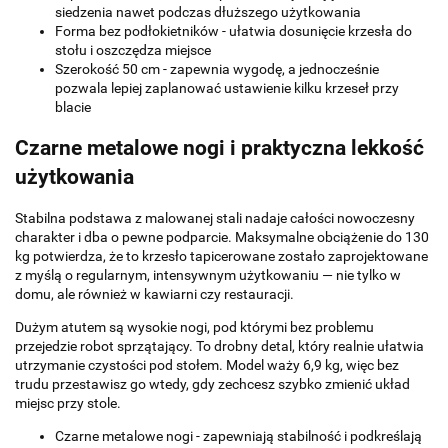
siedzenia nawet podczas dłuższego użytkowania
Forma bez podłokietników - ułatwia dosunięcie krzesła do
stołu i oszczędza miejsce
Szerokość 50 cm - zapewnia wygodę, a jednocześnie
pozwala lepiej zaplanować ustawienie kilku krzeseł przy
blacie
Czarne metalowe nogi i praktyczna lekkość
użytkowania
Stabilna podstawa z malowanej stali nadaje całości nowoczesny
charakter i dba o pewne podparcie. Maksymalne obciążenie do 130
kg potwierdza, że to krzesło tapicerowane zostało zaprojektowane
z myślą o regularnym, intensywnym użytkowaniu — nie tylko w
domu, ale również w kawiarni czy restauracji.
Dużym atutem są wysokie nogi, pod którymi bez problemu
przejedzie robot sprzątający. To drobny detal, który realnie ułatwia
utrzymanie czystości pod stołem. Model waży 6,9 kg, więc bez
trudu przestawisz go wtedy, gdy zechcesz szybko zmienić układ
miejsc przy stole.
Czarne metalowe nogi - zapewniają stabilność i podkreślają