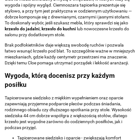
wygoda i spójny wygląd. Ciemnoszara tapicerka prezentuje się
stylowo, a przy tym jest praktyczna w codziennym użytkowaniu —
dobrze komponuje się z drewnianymi, czarnymi i jasnymi stołami.
To doskonały wybór, jeśli szukasz mebla, który sprawdzi się jako
krzesło do jadalni
,
krzesło do kuchni
lub nowoczesne krzesło do
salonu przy dodatkowym stole.
Brak podłokietników daje większą swobodę ruchów i pozwala
łatwo wsunąć krzesło pod blat. To szczególnie ważne w mniejszych
mieszkaniach, gdzie każdy centymetr przestrzeni ma znaczenie.
Dzięki temu Cloe pomaga utrzymać porządek i lekkość aranżacji.
Wygoda, którą docenisz przy każdym
posiłku
Tapicerowane siedzisko z miękkim wypełnieniem oraz oparcie
zapewniają przyjemne podparcie pleców podczas śniadania,
rodzinnego obiadu czy dłuższego spotkania przy stole. Wysokość
siedziska 44 cm dobrze współgra z większością stołów, dlatego
krzesło jest wygodne zarówno do codziennych posiłków, jak i
podczas przyjęć.
Tapicerowane siedzisko i oparcie - zwiększają komfort