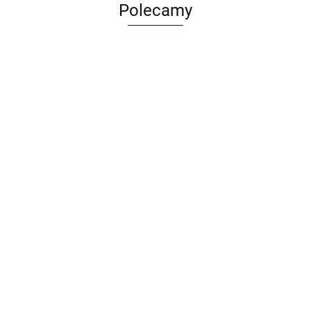
Polecamy
ACTONA stolik ALISMA 50 -
szkło, złota podstawa
Lampa wisząca RING 80
srebrna - LED, stal polerowana
739.00
1899.00