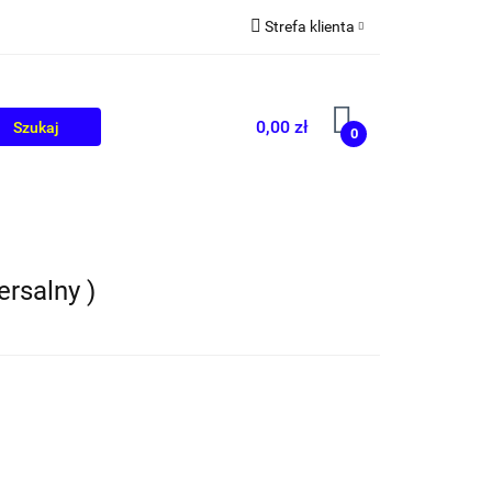
Strefa klienta
OLIKÓW
BLOG
Zaloguj się
Zarejestruj się
0,00 zł
0
Dodaj zgłoszenie
ersalny )