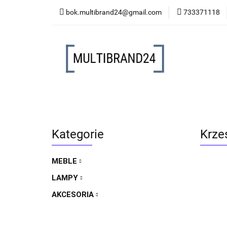
bok.multibrand24@gmail.com
733371118
MEBLE
LAMP
MEBLE
LAMPY
AKCESORIA
FO
Kategorie
Krzes
MEBLE
LAMPY
AKCESORIA