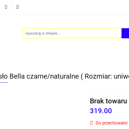
Y
AKCESORIA
FOTEL JAJO - EGG
ZESTAWY ST
TEL JAJO - EGG
ZESTAWY STOLIKÓW
BLOG
ło Bella czarne/naturalne ( Rozmiar: uniw
Brak towaru
319.00
Do przechowalni