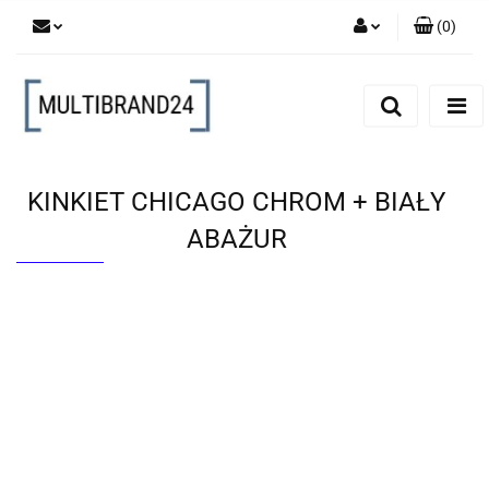
(
0
)
Zaloguj się
Zarejestruj się
Dodaj zgłoszenie
KINKIET CHICAGO CHROM + BIAŁY
ABAŻUR