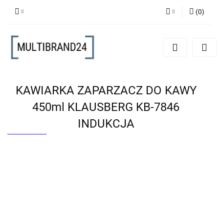
(
0
)
Zaloguj się
Zarejestruj się
Dodaj zgłoszenie
KAWIARKA ZAPARZACZ DO KAWY
450ml KLAUSBERG KB-7846
INDUKCJA