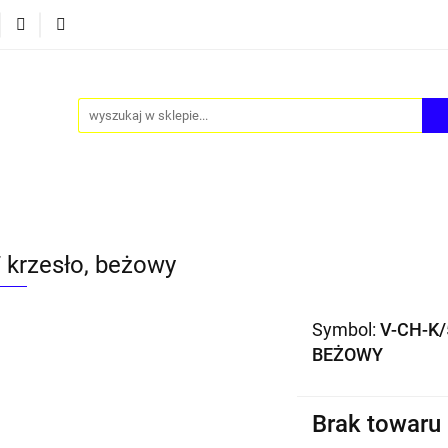
Y
AKCESORIA
FOTEL JAJO - EGG
ZESTAWY ST
TEL JAJO - EGG
ZESTAWY STOLIKÓW
BLOG
 krzesło, beżowy
Symbol:
V-CH-K/
BEŻOWY
Brak towaru