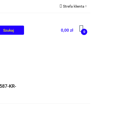
Strefa klienta
OLIKÓW
BLOG
Zaloguj się
Zarejestruj się
0,00 zł
0
Dodaj zgłoszenie
587-KR-