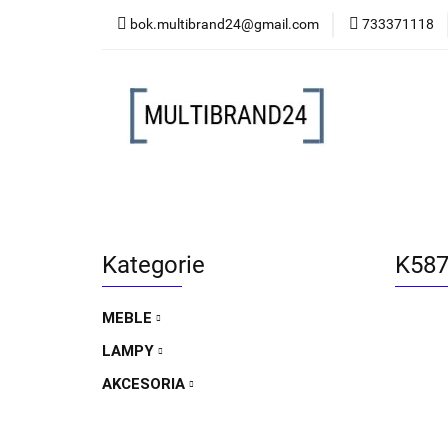
bok.multibrand24@gmail.com
733371118
MEBLE
LAMP
MEBLE
LAMPY
AKCESORIA
FO
Kategorie
K587
MEBLE
LAMPY
AKCESORIA