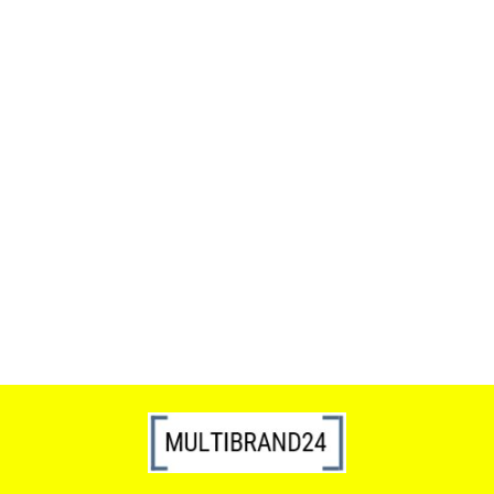
ACTONA stolik ALISMA 50 -
szkło, złota podstawa
Lampa wisząca RING 80
srebrna - LED, stal polerowana
739.00
1899.00