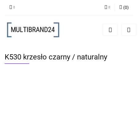
(
0
)
Zaloguj się
Zarejestruj się
Dodaj zgłoszenie
K530 krzesło czarny / naturalny