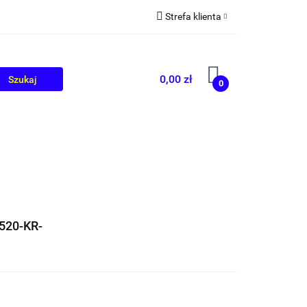
Strefa klienta
OLIKÓW
BLOG
Zaloguj się
Zarejestruj się
0,00 zł
0
Dodaj zgłoszenie
520-KR-