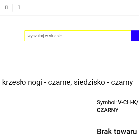
Y
AKCESORIA
FOTEL JAJO - EGG
ZESTAWY ST
TEL JAJO - EGG
ZESTAWY STOLIKÓW
BLOG
krzesło nogi - czarne, siedzisko - czarny
Symbol:
V-CH-K/
CZARNY
Brak towaru