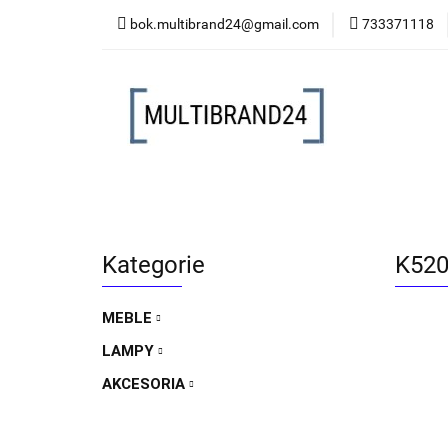
bok.multibrand24@gmail.com
733371118
MEBLE
LAMP
MEBLE
LAMPY
AKCESORIA
FO
Kategorie
K520 
MEBLE
LAMPY
AKCESORIA