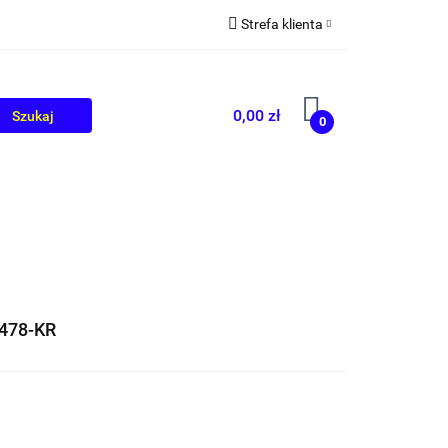
Strefa klienta
OLIKÓW
BLOG
Zaloguj się
Zarejestruj się
0,00 zł
0
Dodaj zgłoszenie
478-KR