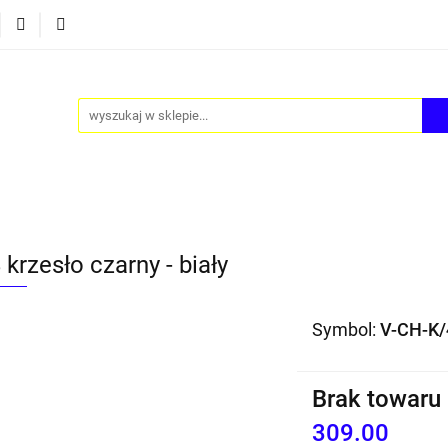
Y
AKCESORIA
FOTEL JAJO - EGG
ZESTAWY ST
TEL JAJO - EGG
ZESTAWY STOLIKÓW
BLOG
krzesło czarny - biały
Symbol:
V-CH-K/
Brak towaru
309.00