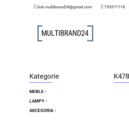
bok.multibrand24@gmail.com
733371118
MEBLE
LAMP
MEBLE
LAMPY
AKCESORIA
FO
Kategorie
K478 
MEBLE
LAMPY
AKCESORIA