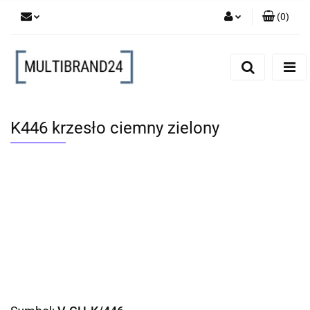
(
0
)
Zaloguj się
Zarejestruj się
Dodaj zgłoszenie
K446 krzesło ciemny zielony