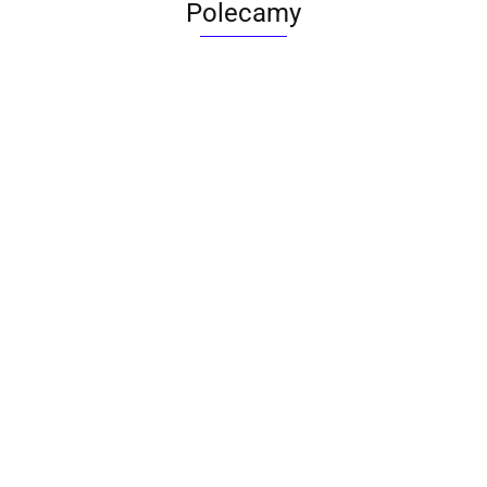
Polecamy
ACTONA stolik ALISMA 50 -
szkło, złota podstawa
Lampa wisząca RING 80
srebrna - LED, stal polerowana
739.00
1899.00