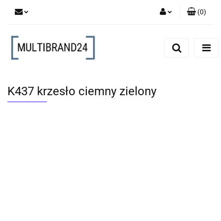
(
0
)
Zaloguj się
Zarejestruj się
Dodaj zgłoszenie
K437 krzesło ciemny zielony