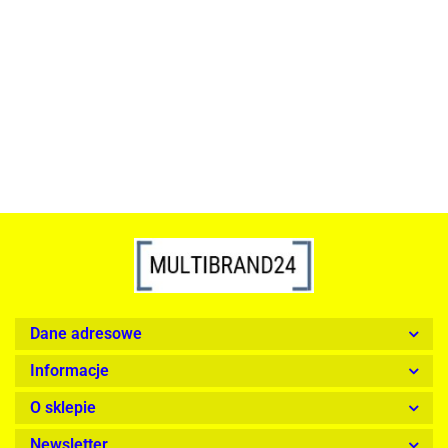
szkło, złota podstawa
Lampa wisząca RING 80
srebrna - LED, stal polerowana
739.00
1899.00
Dane adresowe
Informacje
O sklepie
Newsletter