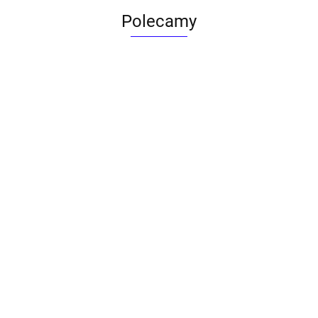
Polecamy
ACTONA stolik ALISMA 50 -
szkło, złota podstawa
Lampa wisząca RING 80
srebrna - LED, stal polerowana
739.00
1899.00