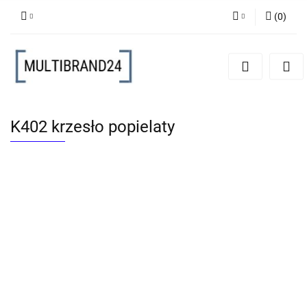
(
0
)
Zaloguj się
Zarejestruj się
Dodaj zgłoszenie
K402 krzesło popielaty