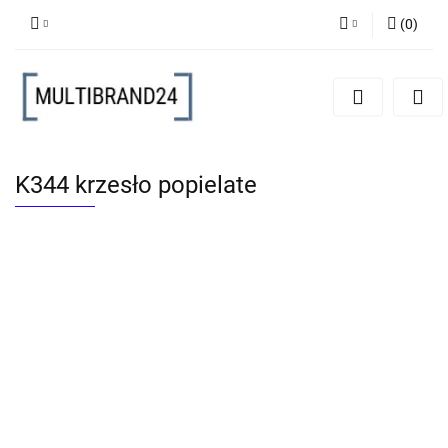
(
0
)
Zaloguj się
Zarejestruj się
Dodaj zgłoszenie
K344 krzesło popielate