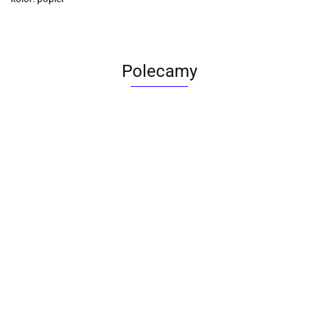
Polecamy
ACTONA stolik ALISMA 50 -