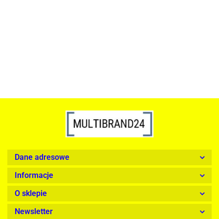
szkło, złota podstawa
Lampa wisząca RING 80
srebrna - LED, stal polerowana
739.00
1899.00
Dane adresowe
Informacje
O sklepie
Newsletter