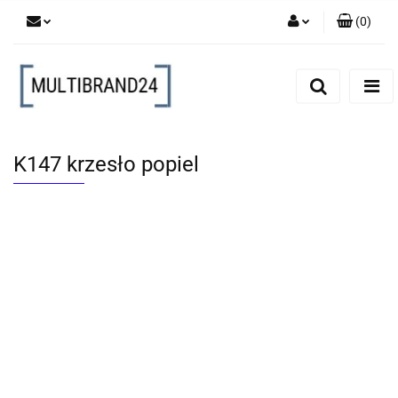
(
0
)
Zaloguj się
Zarejestruj się
Dodaj zgłoszenie
K147 krzesło popiel