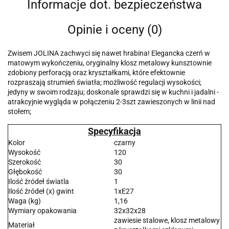
Informacje dot. bezpieczeństwa
Opinie i oceny (0)
Zwisem JOLINA zachwyci się nawet hrabina! Elegancka czerń w
matowym wykończeniu, oryginalny klosz metalowy kunsztownie
zdobiony perforacją oraz kryształkami, które efektownie
rozpraszają strumień światła; możliwość regulacji wysokości;
jedyny w swoim rodzaju; doskonale sprawdzi się w kuchni i jadalni -
atrakcyjnie wygląda w połączeniu 2-3szt zawieszonych w linii nad
stołem;
Specyfikacja
Kolor
czarny
Wysokość
120
Szerokość
30
Głębokość
30
Ilość źródeł światla
1
Ilość źródeł (x) gwint
1xE27
Waga (kg)
1,16
Wymiary opakowania
32x32x28
zawiesie stalowe, klosz metalowy
Materiał