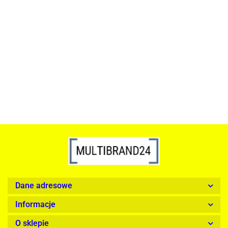
ACTONA stolik ALISMA 50 -
szkło, złota podstawa
Lampa wisząca RING 80
srebrna - LED, stal polerowana
739.00
1899.00
Dane adresowe
Informacje
O sklepie