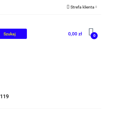
Strefa klienta
OLIKÓW
BLOG
Zaloguj się
Zarejestruj się
0,00 zł
0
Dodaj zgłoszenie
/119