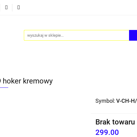
Y
AKCESORIA
FOTEL JAJO - EGG
ZESTAWY ST
TEL JAJO - EGG
ZESTAWY STOLIKÓW
BLOG
 hoker kremowy
Symbol:
V-CH-H
Brak towaru
299.00