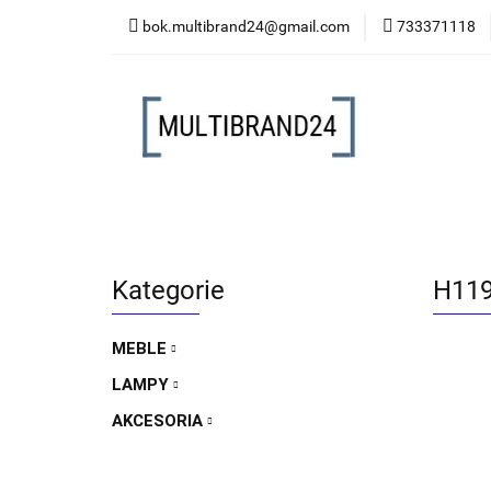
bok.multibrand24@gmail.com
733371118
MEBLE
LAMP
MEBLE
LAMPY
AKCESORIA
FO
Kategorie
H119
MEBLE
LAMPY
AKCESORIA