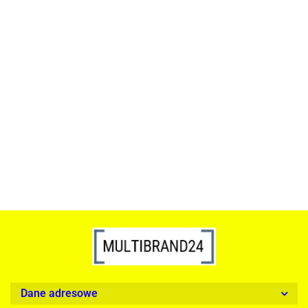
ACTONA stolik ALISMA 50 -
szkło, złota podstawa
Lampa wisząca RING 80
srebrna - LED, stal polerowana
739.00
1899.00
Dane adresowe