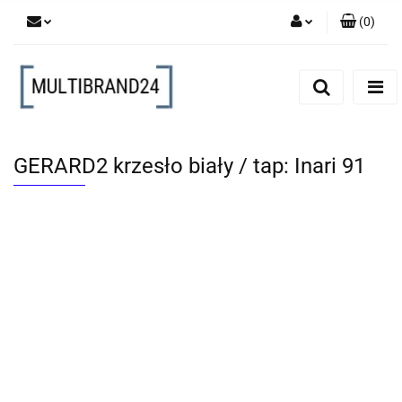
(
0
)
Zaloguj się
Zarejestruj się
Dodaj zgłoszenie
GERARD2 krzesło biały / tap: Inari 91