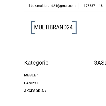
bok.multibrand24@gmail.com
733371118
MEBLE
LAMP
MEBLE
LAMPY
AKCESORIA
FO
Kategorie
GASL
MEBLE
LAMPY
AKCESORIA