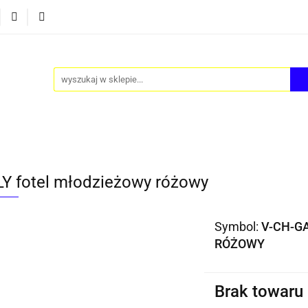
Y
AKCESORIA
FOTEL JAJO - EGG
ZESTAWY ST
TEL JAJO - EGG
ZESTAWY STOLIKÓW
BLOG
Y fotel młodzieżowy różowy
Symbol:
V-CH-GA
RÓŻOWY
Brak towaru