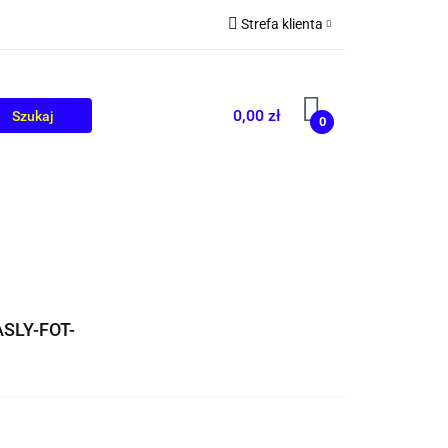
Strefa klienta
OLIKÓW
BLOG
Zaloguj się
Zarejestruj się
0,00 zł
0
Dodaj zgłoszenie
SLY-FOT-