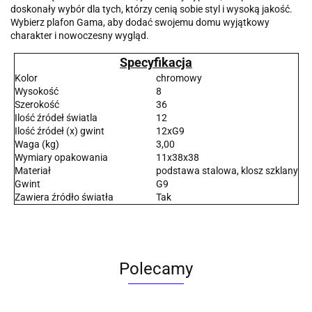
doskonały wybór dla tych, którzy cenią sobie styl i wysoką jakość.
Wybierz plafon Gama, aby dodać swojemu domu wyjątkowy
charakter i nowoczesny wygląd.
Specyfikacja
Kolor
chromowy
Wysokość
8
Szerokość
36
Ilość źródeł światla
12
Ilość źródeł (x) gwint
12xG9
Waga (kg)
3,00
Wymiary opakowania
11x38x38
Materiał
podstawa stalowa, klosz szklany
Gwint
G9
Zawiera źródło światła
Tak
Polecamy