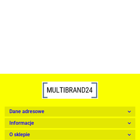
ACTONA stolik ALISMA 50 -
szkło, złota podstawa
Lampa wisząca RING 80
srebrna - LED, stal polerowana
739.00
1899.00
Dane adresowe
Informacje
O sklepie