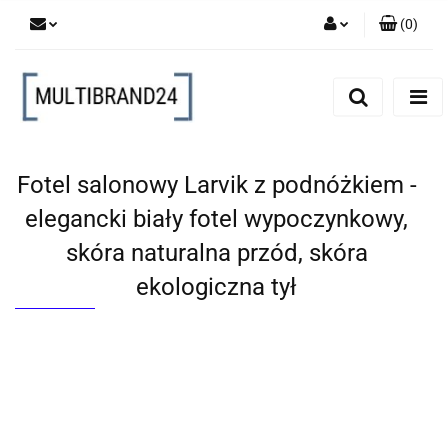
(
0
)
Zaloguj się
Zarejestruj się
Dodaj zgłoszenie
Fotel salonowy Larvik z podnóżkiem -
elegancki biały fotel wypoczynkowy,
skóra naturalna przód, skóra
ekologiczna tył