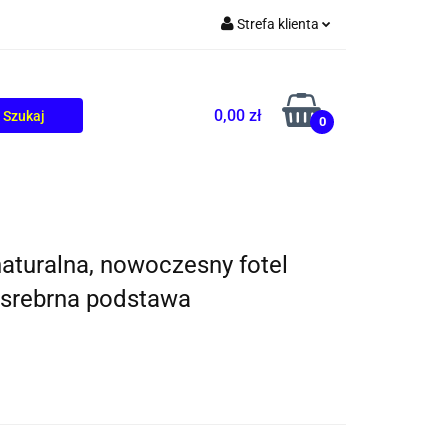
Strefa klienta
TOLIKÓW
BLOG
Zaloguj się
Zarejestruj się
0,00 zł
0
Dodaj zgłoszenie
aturalna, nowoczesny fotel
 srebrna podstawa