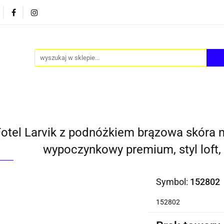
PY
AKCESORIA
FOTEL JAJO - EGG
ZESTAWY S
FOTEL JAJO - EGG
ZESTAWY STOLIKÓW
BLOG
Fotel Larvik z podnóżkiem brązowa skóra n
wypoczynkowy premium, styl loft,
Symbol:
152802
152802