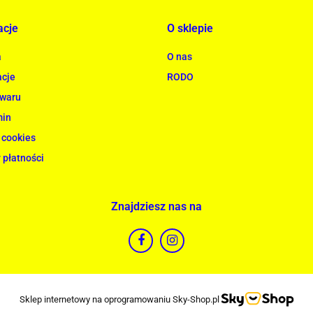
acje
O sklepie
a
O nas
cje
RODO
owaru
min
 cookies
 płatności
Znajdziesz nas na
Sklep internetowy na oprogramowaniu Sky-Shop.pl