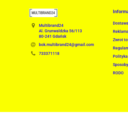
Inform
Dostaw
Multibrand24
Al. Grunwaldzka 56/113
Reklama
80-241 Gdańsk
Zwrot t
bok.multibrand24@gmail.com
Regula
733371118
Polityka
Sposoby
RODO