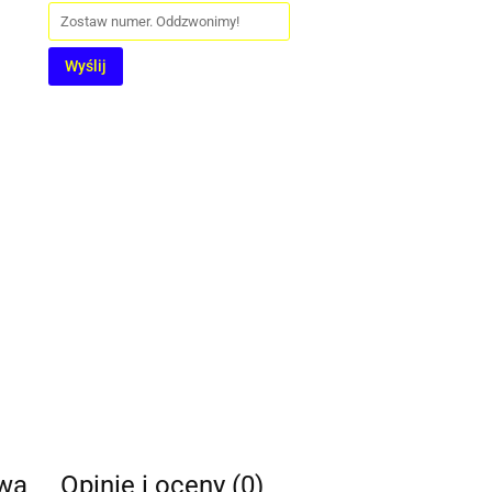
Wyślij
twa
Opinie i oceny (0)