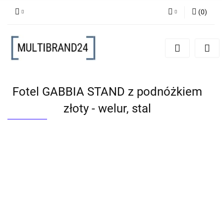
(
0
)
Zaloguj się
Zarejestruj się
Dodaj zgłoszenie
Fotel GABBIA STAND z podnóżkiem
złoty - welur, stal