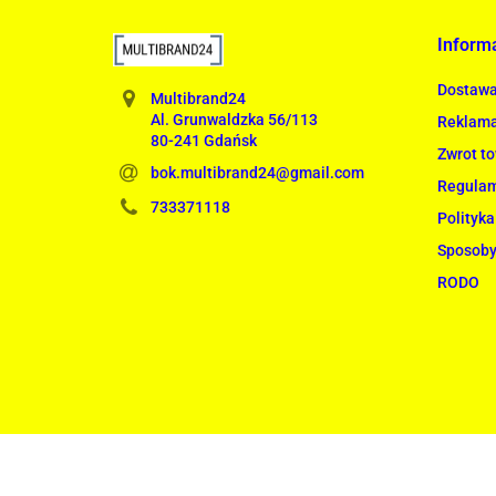
Inform
Dostaw
Multibrand24
Al. Grunwaldzka 56/113
Reklama
80-241 Gdańsk
Zwrot t
bok.multibrand24@gmail.com
Regula
733371118
Polityka
Sposoby
RODO