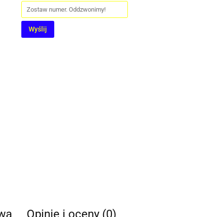
Wyślij
twa
Opinie i oceny (0)