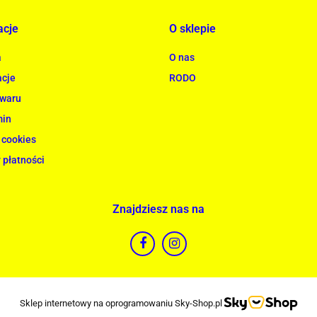
acje
O sklepie
a
O nas
cje
RODO
owaru
min
 cookies
 płatności
Znajdziesz nas na
Sklep internetowy na oprogramowaniu Sky-Shop.pl