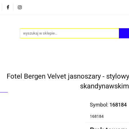
PY
AKCESORIA
FOTEL JAJO - EGG
ZESTAWY S
FOTEL JAJO - EGG
ZESTAWY STOLIKÓW
BLOG
Fotel Bergen Velvet jasnoszary - stylow
skandynawskim
Symbol:
168184
168184