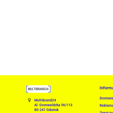
Lampa wisząca RING 80 srebrna - LED, stal pole
1899.00
Inform
Dostaw
Multibrand24
Al. Grunwaldzka 56/113
Reklama
80-241 Gdańsk
Zwrot t