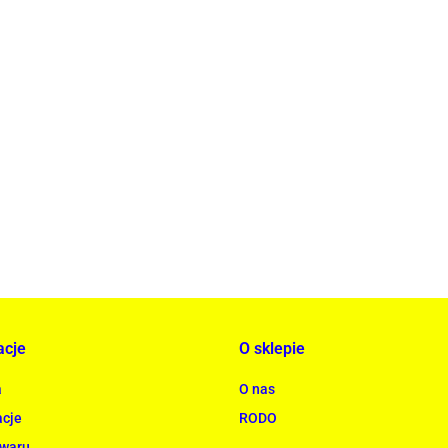
ACTONA stolik ALISMA 50 - szkło, złota podstawa
rowana
739.00
acje
O sklepie
a
O nas
cje
RODO
owaru