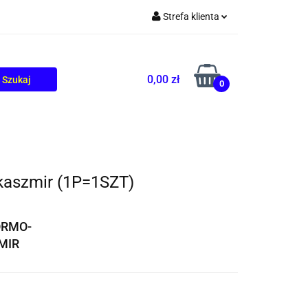
Strefa klienta
TOLIKÓW
BLOG
Zaloguj się
Zarejestruj się
0,00 zł
0
Dodaj zgłoszenie
aszmir (1P=1SZT)
ORMO-
MIR