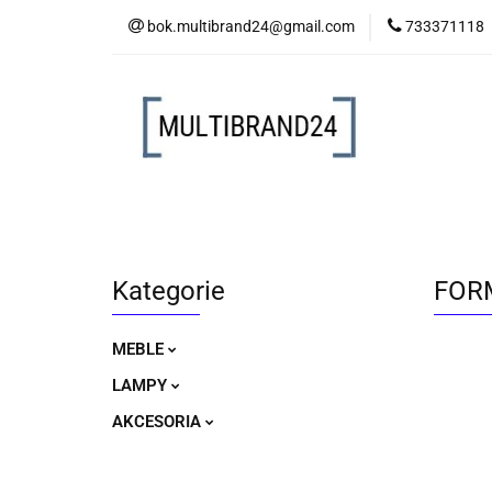
bok.multibrand24@gmail.com
733371118
MEBLE
LAM
MEBLE
LAMPY
AKCESORIA
Kategorie
FORM
MEBLE
LAMPY
AKCESORIA