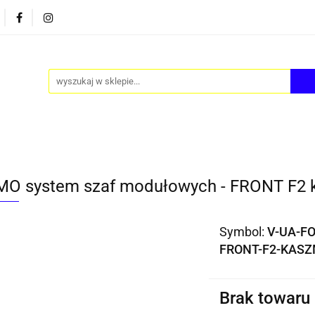
PY
AKCESORIA
FOTEL JAJO - EGG
ZESTAWY S
FOTEL JAJO - EGG
ZESTAWY STOLIKÓW
BLOG
O system szaf modułowych - FRONT F2 k
Symbol:
V-UA-F
FRONT-F2-KASZ
Brak towaru