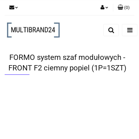
(
0
)
Zaloguj się
Zarejestruj się
Dodaj zgłoszenie
FORMO system szaf modułowych -
FRONT F2 ciemny popiel (1P=1SZT)