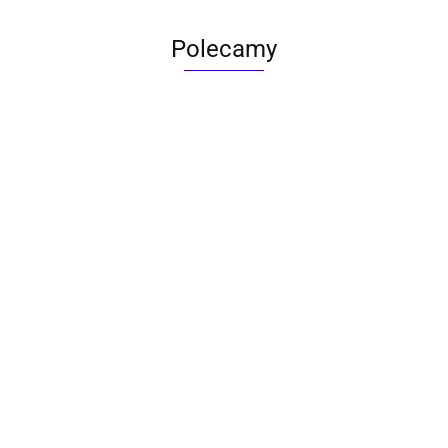
Polecamy
ACTONA stolik ALISMA 50 -
szkło, złota podstawa
Lampa wisząca RING 80
srebrna - LED, stal polerowana
739.00