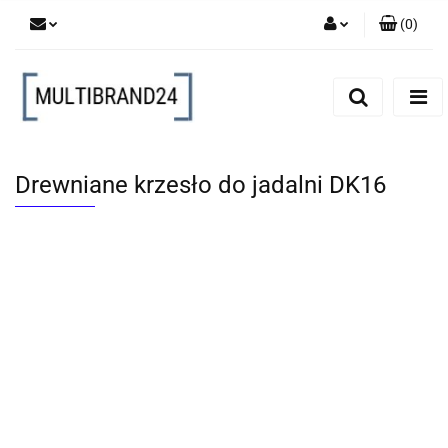
(
0
)
Zaloguj się
Zarejestruj się
Dodaj zgłoszenie
Drewniane krzesło do jadalni DK16