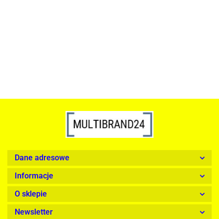
szkło, złota podstawa
Lampa wisząca RING 80
srebrna - LED, stal polerowana
739.00
1899.00
Dane adresowe
Informacje
O sklepie
Newsletter