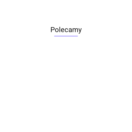
Polecamy
ACTONA stolik ALISMA 50 -