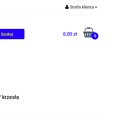
Strefa klienta
TOLIKÓW
BLOG
Zaloguj się
Zarejestruj się
0,00 zł
0
Dodaj zgłoszenie
/ krzesła