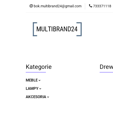
bok.multibrand24@gmail.com
733371118
MEBLE
LAM
MEBLE
LAMPY
AKCESORIA
Kategorie
Drew
MEBLE
LAMPY
AKCESORIA