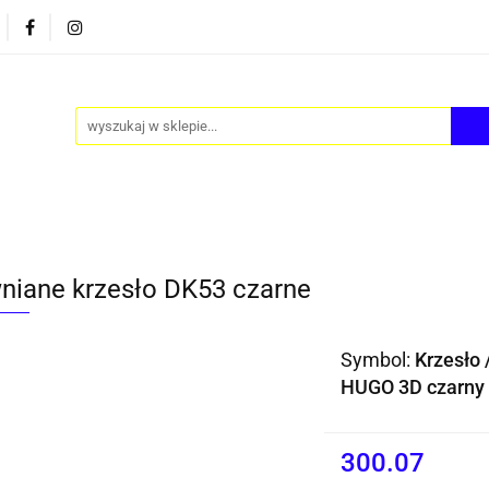
PY
AKCESORIA
FOTEL JAJO - EGG
ZESTAWY S
FOTEL JAJO - EGG
ZESTAWY STOLIKÓW
BLOG
niane krzesło DK53 czarne
Symbol:
Krzesło 
HUGO 3D czarny
300.07