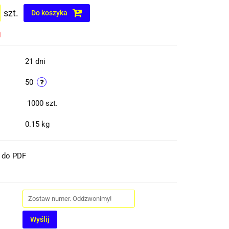
szt.
Do koszyka
i
21 dni
50
1000
szt.
0.15 kg
t do PDF
Wyślij