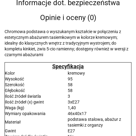
Informacje dot. bezpieczeństwa
Opinie i oceny (0)
Chromowa podstawa o wyszukanym kształcie w połączeniu z
estetycznym abażurem tasiemkowym w kolorze kremowym;
idealny do klasycznych wnętrz z tradycyjnym wystrojem; do
kompletu kinkiet, zwis 5-cio ramienny; dostępny również w wersji z
czarnymi abażurami
Specyfikacja
Kolor
kremowy
Wysokość
95
Szerokość
58
Głębokość
58
Ilość źródeł światla
3
Ilość źródeł (x) gwint
3xE27
Waga (kg)
1,40
Wymiary opakowania
46x40x17
podstawa stalowa, abażur z
Materiał
tasiemki z organzy
Gwint
E27