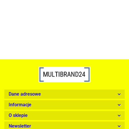
szkło, złota podstawa
Lampa wisząca RING 80
srebrna - LED, stal polerowana
739.00
1899.00
Dane adresowe
Informacje
O sklepie
Newsletter