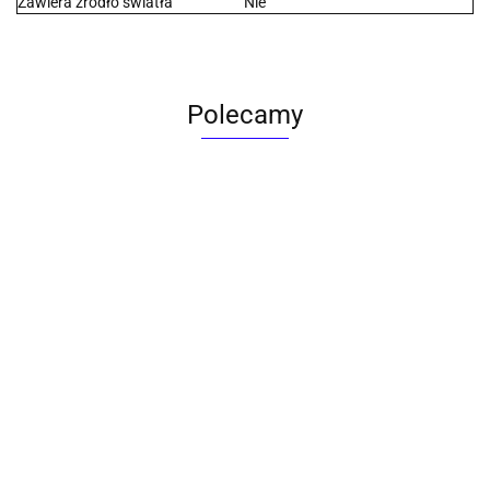
Zawiera źródło światła
Nie
Polecamy
ACTONA stolik ALISMA 50 -