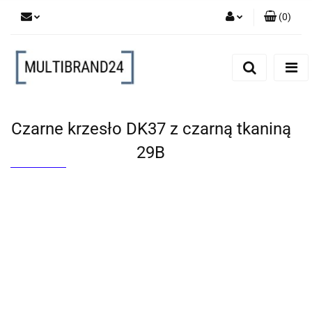
(
0
)
Zaloguj się
Zarejestruj się
Dodaj zgłoszenie
Czarne krzesło DK37 z czarną tkaniną
29B