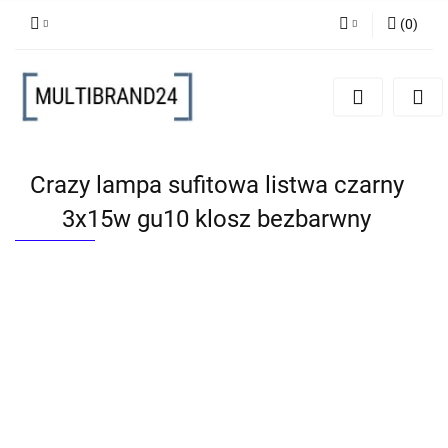
(
0
)
Zaloguj się
Zarejestruj się
Dodaj zgłoszenie
Crazy lampa sufitowa listwa czarny
3x15w gu10 klosz bezbarwny