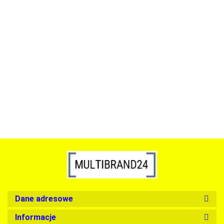
ACTONA stolik ALISMA 50 -
szkło, złota podstawa
Lampa wisząca RING 80
srebrna - LED, stal polerowana
739.00
1899.00
Dane adresowe
Informacje