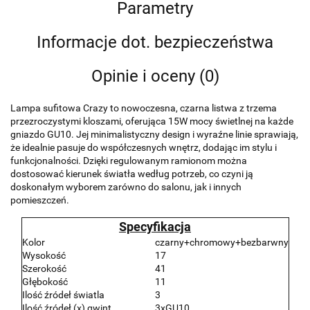
Parametry
Informacje dot. bezpieczeństwa
Opinie i oceny (0)
Lampa sufitowa Crazy to nowoczesna, czarna listwa z trzema
przezroczystymi kloszami, oferująca 15W mocy świetlnej na każde
gniazdo GU10. Jej minimalistyczny design i wyraźne linie sprawiają,
że idealnie pasuje do współczesnych wnętrz, dodając im stylu i
funkcjonalności. Dzięki regulowanym ramionom można
dostosować kierunek światła według potrzeb, co czyni ją
doskonałym wyborem zarówno do salonu, jak i innych
pomieszczeń.
Specyfikacja
Kolor
czarny+chromowy+bezbarwny
Wysokość
17
Szerokość
41
Głębokość
11
Ilość źródeł światla
3
Ilość źródeł (x) gwint
3xGU10