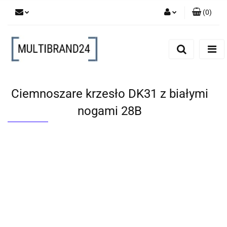
(
0
)
Zaloguj się
Zarejestruj się
Dodaj zgłoszenie
Ciemnoszare krzesło DK31 z białymi
nogami 28B