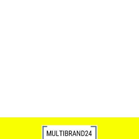
ACTONA stolik ALISMA 50 -
szkło, złota podstawa
Lampa wisząca RING 80
srebrna - LED, stal polerowana
739.00
1899.00