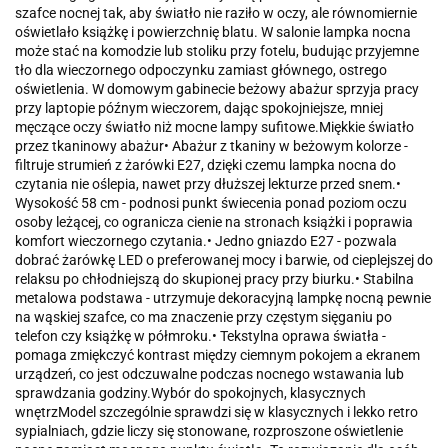
szafce nocnej tak, aby światło nie raziło w oczy, ale równomiernie
oświetlało książkę i powierzchnię blatu. W salonie lampka nocna
może stać na komodzie lub stoliku przy fotelu, budując przyjemne
tło dla wieczornego odpoczynku zamiast głównego, ostrego
oświetlenia. W domowym gabinecie beżowy abażur sprzyja pracy
przy laptopie późnym wieczorem, dając spokojniejsze, mniej
męczące oczy światło niż mocne lampy sufitowe.Miękkie światło
przez tkaninowy abażur• Abażur z tkaniny w beżowym kolorze -
filtruje strumień z żarówki E27, dzięki czemu lampka nocna do
czytania nie oślepia, nawet przy dłuższej lekturze przed snem.•
Wysokość 58 cm - podnosi punkt świecenia ponad poziom oczu
osoby leżącej, co ogranicza cienie na stronach książki i poprawia
komfort wieczornego czytania.• Jedno gniazdo E27 - pozwala
dobrać żarówkę LED o preferowanej mocy i barwie, od cieplejszej do
relaksu po chłodniejszą do skupionej pracy przy biurku.• Stabilna
metalowa podstawa - utrzymuje dekoracyjną lampkę nocną pewnie
na wąskiej szafce, co ma znaczenie przy częstym sięganiu po
telefon czy książkę w półmroku.• Tekstylna oprawa światła -
pomaga zmiękczyć kontrast między ciemnym pokojem a ekranem
urządzeń, co jest odczuwalne podczas nocnego wstawania lub
sprawdzania godziny.Wybór do spokojnych, klasycznych
wnętrzModel szczególnie sprawdzi się w klasycznych i lekko retro
sypialniach, gdzie liczy się stonowane, rozproszone oświetlenie