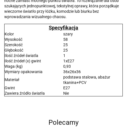
nocne zamiast mocnego punktu światła. To rozwiązanie dla osób
szukających jednopunktowej, tekstylnej oprawy, która porządkuje
wieczorne światło przy łóżku, komodzie lub biurku bez
wprowadzania wizualnego chaosu.
Specyfikacja
Kolor
szary
Wysokość
58
Szerokość
25
Głębokość
25
Ilość źródeł światla
1
Ilość źródeł (x) gwint
1xE27
Waga (kg)
0,93
Wymiary opakowania
36x26x36
podstawa stalowa, abażur
Materiał
tkanina+PCV
Gwint
E27
Zawiera źródło światła
Nie
Polecamy