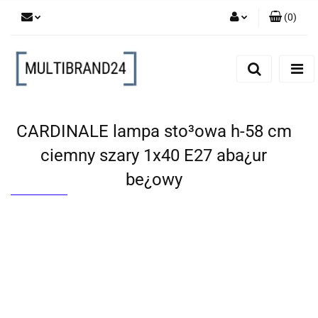
(
0
)
Zaloguj się
Zarejestruj się
Dodaj zgłoszenie
CARDINALE lampa sto³owa h-58 cm
ciemny szary 1x40 E27 aba¿ur
be¿owy