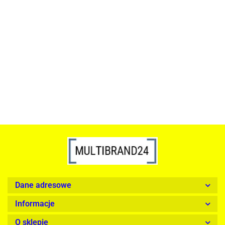
ACTONA stolik ALISMA 50 -
szkło, złota podstawa
Lampa wisząca RING 80
srebrna - LED, stal polerowana
739.00
1899.00
Dane adresowe
Informacje
O sklepie