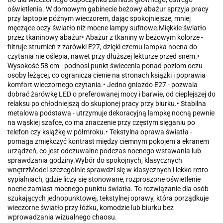
oświetlenia. W domowym gabinecie beżowy abażur sprzyja pracy
przy laptopie późnym wieczorem, dając spokojniejsze, mniej
męczące oczy światło niż mocne lampy sufitowe.Miękkie światło
przez tkaninowy abażur• Abażur z tkaniny w beżowym kolorze -
filtruje strumień z żarówki E27, dzięki czemu lampka nocna do
czytania nie oślepia, nawet przy dłuższej lekturze przed snem.•
Wysokość 58 cm - podnosi punkt świecenia ponad poziom oczu
osoby leżącej, co ogranicza cienie na stronach książki i poprawia
komfort wieczornego czytania.• Jedno gniazdo E27 - pozwala
dobrać żarówkę LED o preferowanej mocy i barwie, od cieplejszej do
relaksu po chłodniejszą do skupionej pracy przy biurku.• Stabilna
metalowa podstawa - utrzymuje dekoracyjną lampkę nocną pewnie
na wąskiej szafce, co ma znaczenie przy częstym sięganiu po
telefon czy książkę w półmroku.• Tekstylna oprawa światła -
pomaga zmiękczyć kontrast między ciemnym pokojem a ekranem
urządzeń, co jest odczuwalne podczas nocnego wstawania lub
sprawdzania godziny.Wybór do spokojnych, klasycznych
wnętrzModel szczególnie sprawdzi się w klasycznych i lekko retro
sypialniach, gdzie liczy się stonowane, rozproszone oświetlenie
nocne zamiast mocnego punktu światła. To rozwiązanie dla osób
szukających jednopunktowej, tekstylnej oprawy, która porządkuje
wieczorne światło przy łóżku, komodzie lub biurku bez
wprowadzania wizualnego chaosu.