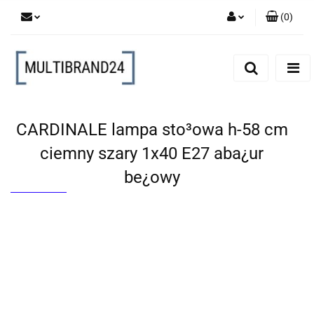
(
0
)
Zaloguj się
Zarejestruj się
Dodaj zgłoszenie
CARDINALE lampa sto³owa h-58 cm
ciemny szary 1x40 E27 aba¿ur
be¿owy