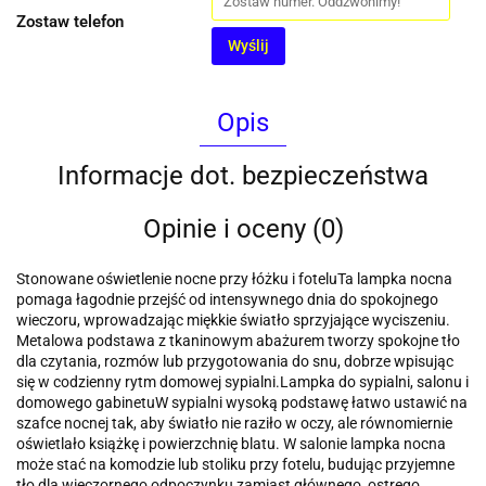
Zostaw telefon
Wyślij
Opis
Informacje dot. bezpieczeństwa
Opinie i oceny (0)
Stonowane oświetlenie nocne przy łóżku i foteluTa lampka nocna
pomaga łagodnie przejść od intensywnego dnia do spokojnego
wieczoru, wprowadzając miękkie światło sprzyjające wyciszeniu.
Metalowa podstawa z tkaninowym abażurem tworzy spokojne tło
dla czytania, rozmów lub przygotowania do snu, dobrze wpisując
się w codzienny rytm domowej sypialni.Lampka do sypialni, salonu i
domowego gabinetuW sypialni wysoką podstawę łatwo ustawić na
szafce nocnej tak, aby światło nie raziło w oczy, ale równomiernie
oświetlało książkę i powierzchnię blatu. W salonie lampka nocna
może stać na komodzie lub stoliku przy fotelu, budując przyjemne
tło dla wieczornego odpoczynku zamiast głównego, ostrego