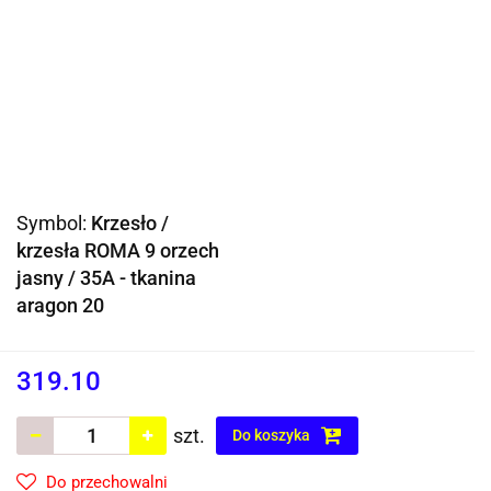
Symbol:
Krzesło /
krzesła ROMA 9 orzech
jasny / 35A - tkanina
aragon 20
319.10
szt.
Do koszyka
Do przechowalni