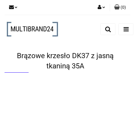
(
0
)
Zaloguj się
Zarejestruj się
Dodaj zgłoszenie
Brązowe krzesło DK37 z jasną
tkaniną 35A