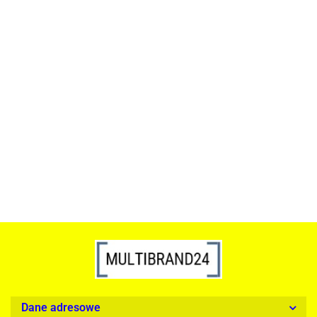
ACTONA stolik ALISMA 50 -
szkło, złota podstawa
Lampa wisząca RING 80
srebrna - LED, stal polerowana
739.00
1899.00
Dane adresowe