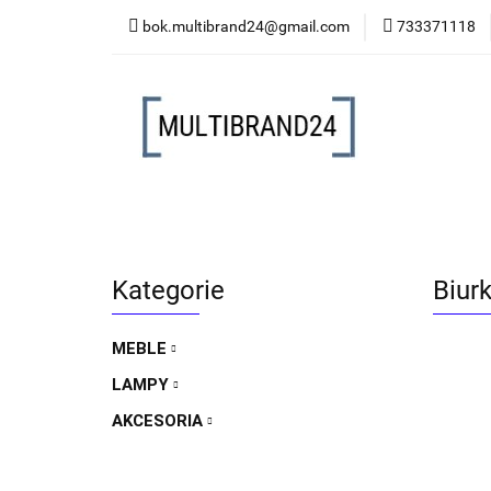
bok.multibrand24@gmail.com
733371118
MEBLE
LAMP
MEBLE
LAMPY
AKCESORIA
FO
Kategorie
Biur
MEBLE
LAMPY
AKCESORIA