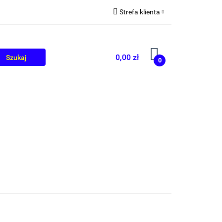
Strefa klienta
OLIKÓW
BLOG
Zaloguj się
Zarejestruj się
0,00 zł
0
Dodaj zgłoszenie