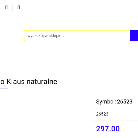
Y
AKCESORIA
FOTEL JAJO - EGG
ZESTAWY ST
TEL JAJO - EGG
ZESTAWY STOLIKÓW
BLOG
ko Klaus naturalne
Symbol:
26523
26523
297.00