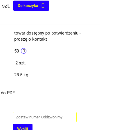
szt.
Do koszyka
towar dostępny po potwierdzeniu -
proszę o kontakt
50
2
szt.
28.5 kg
t do PDF
Wyślij