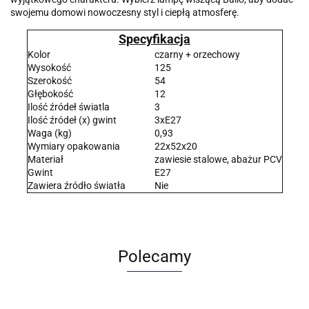
swojemu domowi nowoczesny styl i ciepłą atmosferę.
Specyfikacja
Kolor
czarny + orzechowy
Wysokość
125
Szerokość
54
Głębokość
12
Ilość źródeł światla
3
Ilość źródeł (x) gwint
3xE27
Waga (kg)
0,93
Wymiary opakowania
22x52x20
Materiał
zawiesie stalowe, abażur PCV
Gwint
E27
Zawiera źródło światła
Nie
Polecamy