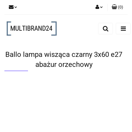
(
0
)
Zaloguj się
Zarejestruj się
Dodaj zgłoszenie
Ballo lampa wisząca czarny 3x60 e27
abażur orzechowy