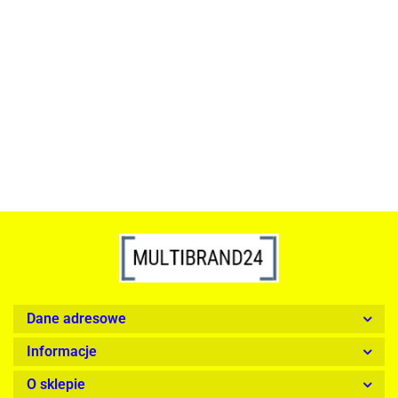
ACTONA stolik ALISMA 50 -
szkło, złota podstawa
Lampa wisząca RING 80
srebrna - LED, stal polerowana
739.00
1899.00
Dane adresowe
Informacje
O sklepie