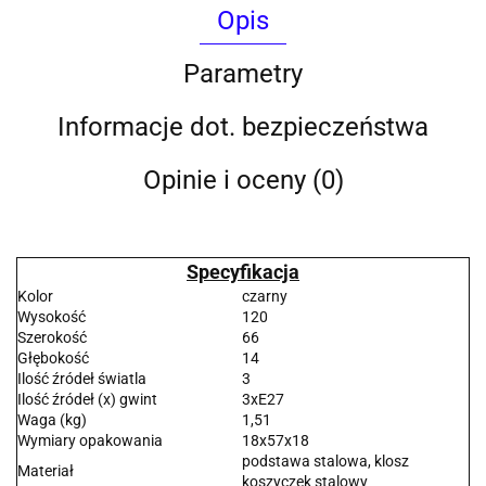
Opis
Parametry
Informacje dot. bezpieczeństwa
Opinie i oceny (0)
Specyfikacja
Kolor
czarny
Wysokość
120
Szerokość
66
Głębokość
14
Ilość źródeł światla
3
Ilość źródeł (x) gwint
3xE27
Waga (kg)
1,51
Wymiary opakowania
18x57x18
podstawa stalowa, klosz
Materiał
koszyczek stalowy