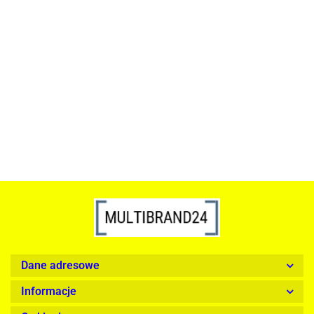
ACTONA stolik ALISMA 50 -
szkło, złota podstawa
Lampa wisząca RING 80
srebrna - LED, stal polerowana
739.00
1899.00
Dane adresowe
Informacje