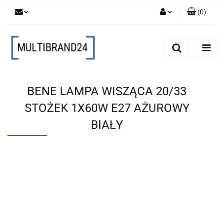
(
0
)
Zaloguj się
Zarejestruj się
Dodaj zgłoszenie
BENE LAMPA WISZĄCA 20/33
STOŻEK 1X60W E27 AŻUROWY
BIAŁY