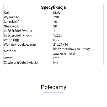
Specyfikacja
Kolor
biały
Wysokość
130
Szerokość
20
Głębokość
20
Ilość źródeł światla
1
Ilość źródeł (x) gwint
1xE27
Waga (kg)
0,77
Wymiary opakowania
21x21x36
klosz metalowy ażurowy,
Materiał
zawiesie metal
Gwint
E27
Zawiera źródło światła
Nie
Polecamy