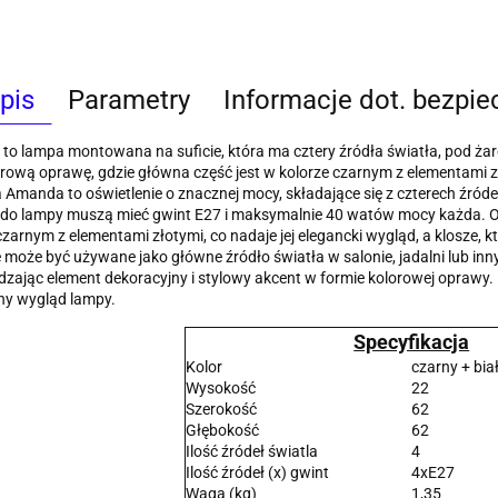
pis
Parametry
Informacje dot. bezpi
o lampa montowana na suficie, która ma cztery źródła światła, pod ż
ową oprawę, gdzie główna część jest w kolorze czarnym z elementami zło
 Amanda to oświetlenie o znacznej mocy, składające się z czterech źróde
 do lampy muszą mieć gwint E27 i maksymalnie 40 watów mocy każda. O
czarnym z elementami złotymi, co nadaje jej elegancki wygląd, a klosze, kt
 może być używane jako główne źródło światła w salonie, jadalni lub in
ając element dekoracyjny i stylowy akcent w formie kolorowej oprawy. 
ny wygląd lampy.
Specyfikacja
Kolor
czarny + bia
Wysokość
22
Szerokość
62
Głębokość
62
Ilość źródeł światla
4
Ilość źródeł (x) gwint
4xE27
Waga (kg)
1,35