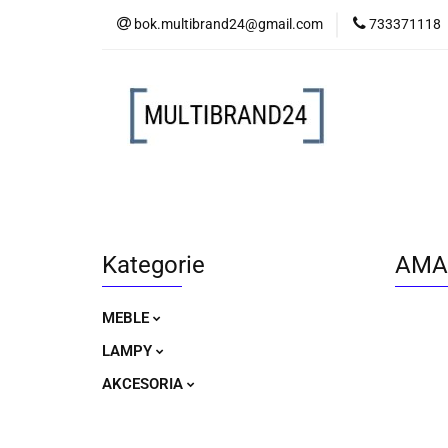
bok.multibrand24@gmail.com
733371118
MEBLE
LAM
MEBLE
LAMPY
AKCESORIA
Kategorie
AMA
MEBLE
LAMPY
AKCESORIA