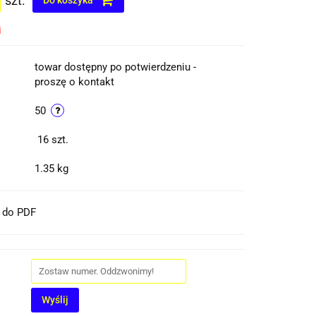
szt.
Do koszyka
i
towar dostępny po potwierdzeniu -
proszę o kontakt
50
16
szt.
1.35 kg
t do PDF
Wyślij