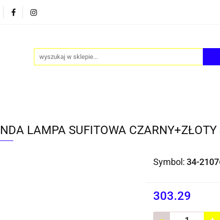
PY
AKCESORIA
FOTEL JAJO - EGG
ZESTAWY S
FOTEL JAJO - EGG
ZESTAWY STOLIKÓW
BLOG
NDA LAMPA SUFITOWA CZARNY+ZŁOTY 4
Symbol:
34-2107
303.29