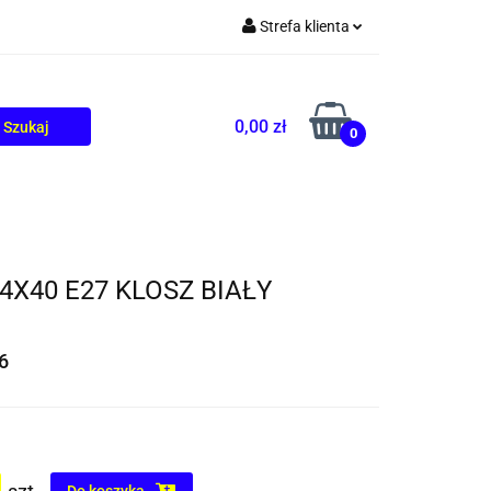
Strefa klienta
TOLIKÓW
BLOG
Zaloguj się
Zarejestruj się
0,00 zł
0
Dodaj zgłoszenie
X40 E27 KLOSZ BIAŁY
6