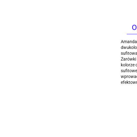
O
Amanda t
dwukolor
sufitowa
Żarówki
kolorze 
sufitowe
wprowadz
efektow