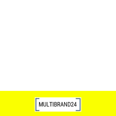
ACTONA stolik ALISMA 50 -
szkło, złota podstawa
Lampa wisząca RING 80
srebrna - LED, stal polerowana
739.00
1899.00