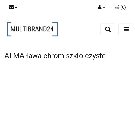
(
0
)
Zaloguj się
Zarejestruj się
Dodaj zgłoszenie
ALMA ława chrom szkło czyste