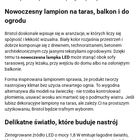
Nowoczesny lampion na taras, balkon i do
ogrodu
Bristol doskonale wpisuje się w aranżacje, w których liczy się
spójność i lekkość wizualna. Biały kolor rozjaśnia przestrzeń i
dobrze komponuje się z drewnem, technorattanem, betonem
architektonicznym czy jasnymi tekstyliami ogrodowymi. Dzięki
temu ta
nowoczesna lampka LED
może stanąć obok sofy
tarasowej, przy leżaku, przy wejściu do domu albo na osłoniętym
balkonie.
Forma inspirowana lampionem sprawia, że produkt tworzy
nastrojowy klimat bez użycia otwartego ognia. To wygodna
alternatywa dla modeli na świeczkę - nie trzeba kontrolować
płomienia, usuwać wosku ani martwić się o podmuchy wiatru. Jeśli
lubisz dekoracyjne lampiony na taras, ale zależy Ci na prostszym
użytkowaniu, Bristol będzie trafnym wyborem.
Delikatne światło, które buduje nastrój
Zintegrowane źródło LED o mocy 1,8 W emituje łagodne światło,