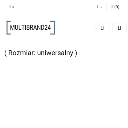
(
0
)
Zaloguj się
Zarejestruj się
Dodaj zgłoszenie
( Rozmiar: uniwersalny )