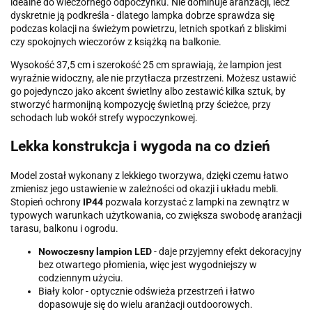
idealne do wieczornego odpoczynku. Nie dominuje aranżacji, lecz
dyskretnie ją podkreśla - dlatego lampka dobrze sprawdza się
podczas kolacji na świeżym powietrzu, letnich spotkań z bliskimi
czy spokojnych wieczorów z książką na balkonie.
Wysokość 37,5 cm i szerokość 25 cm sprawiają, że lampion jest
wyraźnie widoczny, ale nie przytłacza przestrzeni. Możesz ustawić
go pojedynczo jako akcent świetlny albo zestawić kilka sztuk, by
stworzyć harmonijną kompozycję świetlną przy ścieżce, przy
schodach lub wokół strefy wypoczynkowej.
Lekka konstrukcja i wygoda na co dzień
Model został wykonany z lekkiego tworzywa, dzięki czemu łatwo
zmienisz jego ustawienie w zależności od okazji i układu mebli.
Stopień ochrony
IP44
pozwala korzystać z lampki na zewnątrz w
typowych warunkach użytkowania, co zwiększa swobodę aranżacji
tarasu, balkonu i ogrodu.
Nowoczesny lampion LED
- daje przyjemny efekt dekoracyjny
bez otwartego płomienia, więc jest wygodniejszy w
codziennym użyciu.
Biały kolor - optycznie odświeża przestrzeń i łatwo
dopasowuje się do wielu aranżacji outdoorowych.