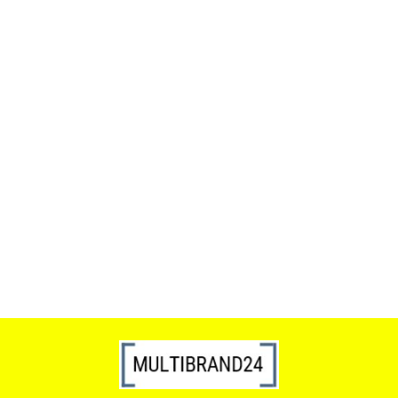
ACTONA stolik ALISMA 50 -
szkło, złota podstawa
Lampa wisząca RING 80
srebrna - LED, stal polerowana
739.00
1899.00