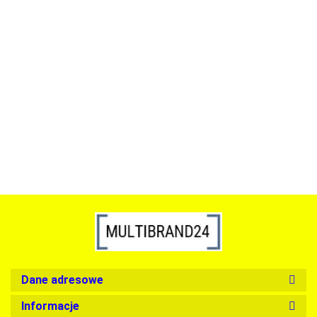
ACTONA stolik ALISMA 50 -
szkło, złota podstawa
Lampa wisząca RING 80
srebrna - LED, stal polerowana
739.00
1899.00
Dane adresowe
Informacje