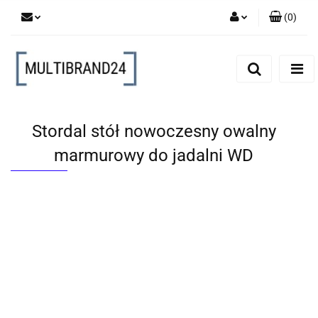
(
0
)
Zaloguj się
Zarejestruj się
Dodaj zgłoszenie
Stordal stół nowoczesny owalny
marmurowy do jadalni WD