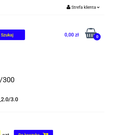
Strefa klienta
TOLIKÓW
BLOG
Zaloguj się
Zarejestruj się
0,00 zł
0
Dodaj zgłoszenie
0/300
2.0/3.0