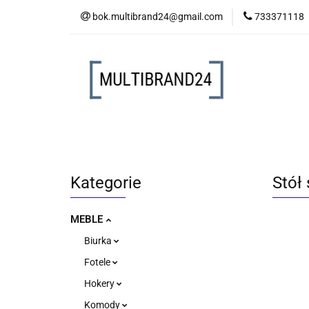
bok.multibrand24@gmail.com
733371118
MEBLE
LAM
MEBLE
LAMPY
AKCESORIA
Kategorie
Stół
MEBLE
Biurka
Fotele
Hokery
Komody