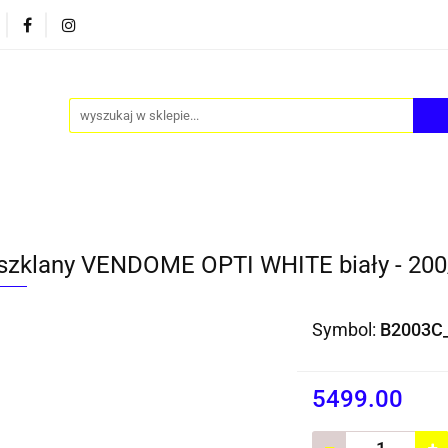
PY
AKCESORIA
FOTEL JAJO - EGG
ZESTAWY S
FOTEL JAJO - EGG
ZESTAWY STOLIKÓW
BLOG
 szklany VENDOME OPTI WHITE biały - 20
Symbol:
B2003C_
5499.00