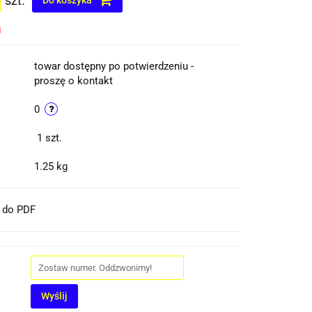
szt.
Do koszyka
i
towar dostępny po potwierdzeniu -
proszę o kontakt
0
1
szt.
1.25 kg
t do PDF
Wyślij