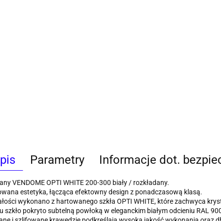
pis
Parametry
Informacje dot. bezpi
klany VENDOME OPTI WHITE 200-300 biały / rozkładany.
owana estetyka, łącząca efektowny design z ponadczasową klasą.
ałości wykonano z hartowanego szkła OPTI WHITE, które zachwyca krysta
 szkło pokryto subtelną powłoką w eleganckim białym odcieniu RAL 90
ne i szlifowane krawędzie podkreślają wysoką jakość wykonania oraz db