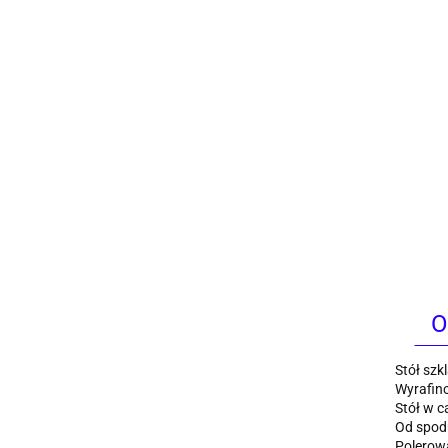
O
Stół sz
Wyrafin
Stół w c
Od spodu
Polerowa