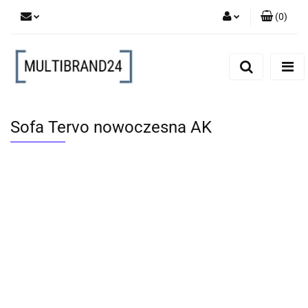
(
0
)
Zaloguj się
Zarejestruj się
Dodaj zgłoszenie
Sofa Tervo nowoczesna AK